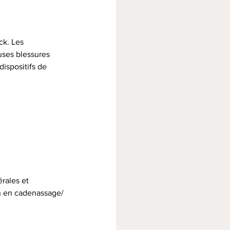
k. Les 
uses blessures 
ispositifs de 
rales et 
ion en cadenassage/