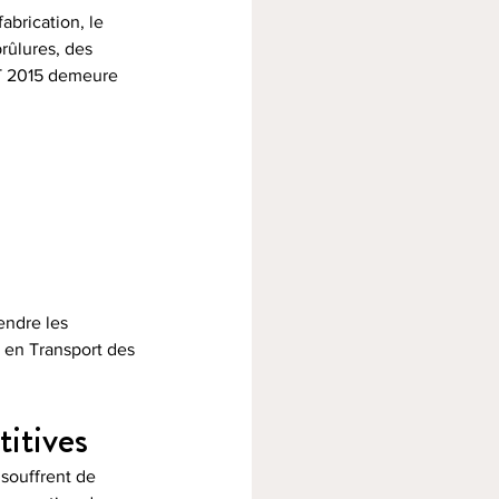
brication, le 
rûlures, des 
UT 2015 demeure 
ndre les 
n en Transport des 
titives
souffrent de 