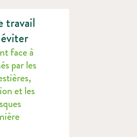
 travail
éviter
t face à 
és par les 
stières, 
ion et les 
sques 
mière 