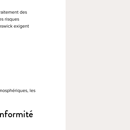
traitement des 
s risques 
swick exigent 
tmosphériques, les 
onformité 