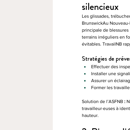
silencieux
Les glissades, trébuche
BrunswickAu Nouveau-Br
principale de blessures 
terrains irréguliers en 
évitables. TravailNB ra
Stratégies de préve
Effectuer des insp
Installer une signa
Assurer un éclairag
Former les travaill
Solution de l’ASFNB 
:
 N
travailleur·euses à ident
hauteur.