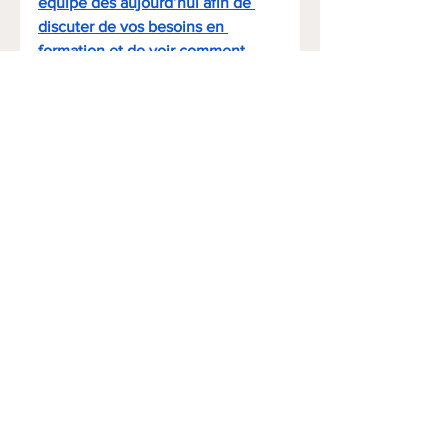
équipe dès aujourd’hui afin de 
discuter de vos besoins en 
formation et de voir comment 
cette initiative pourrait soutenir 
votre entreprise et vos travailleurs.
Voir tout
Posts récents