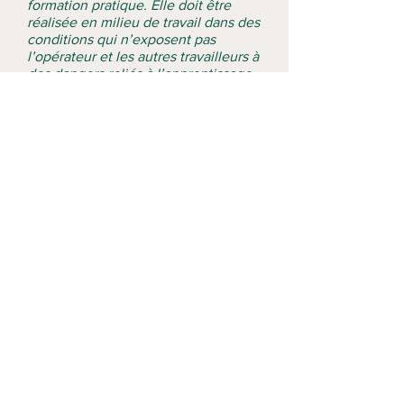
formation pratique. Elle doit être
réalisée en milieu de travail dans des
conditions qui n’exposent pas
l’opérateur et les autres travailleurs à
des dangers reliés à l’apprentissage
de l’opération du pont roulant. Elle
doit, de plus, être d’une durée
suffisante pour permettre une
utilisation sécuritaire du pont roulant
et des accessoires de levage.
COURSE LIST
COURSE FEES
REQUEST A COURSE