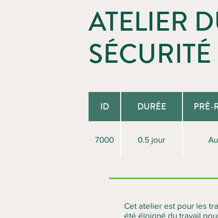
ATELIER 
SÉCURITÉ
ID
DURÉE
PRÉ-
7000
0.5 jour
Au
Cet atelier est pour les tr
été éloigné du travail po