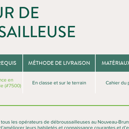
UR DE
AILLEUSE
REQUIS
MÉTHODE DE LIVRAISON
MATÉRIAU
nce en
En classe et sur le terrain
Cahier du 
ie (#7500)
r tous les opérateurs de débroussailleuses au Nouveau-Brun
é d’améliorer leurs habiletés et connaissance courantes et d