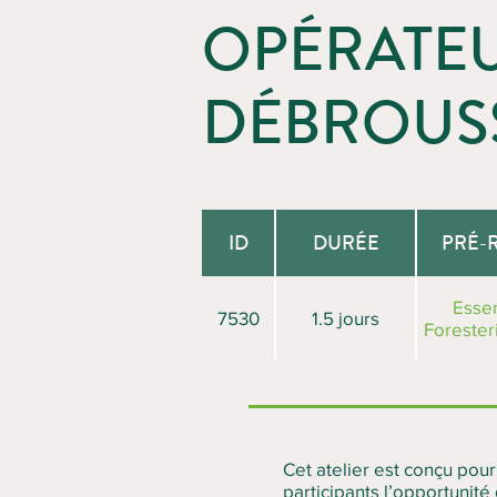
OPÉRATE
DÉBROUSS
ID
DURÉE
PRÉ-
Esse
7530
1.5 jours
Forester
Cet atelier est conçu pou
participants l’opportunit