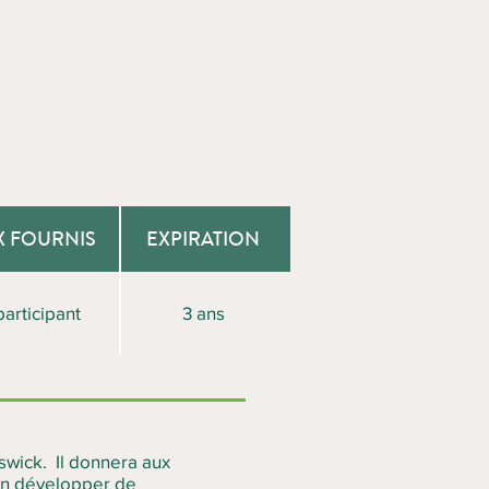
X FOURNIS
EXPIRATION
participant
3 ans
swick. Il donnera aux
’en développer de