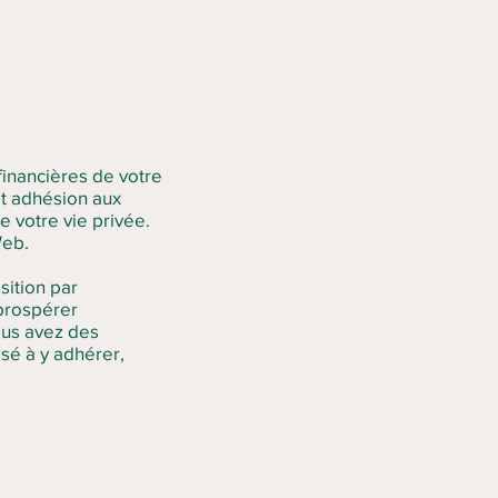
financières de votre
et adhésion aux
votre vie privée.
 Web.
sition par
prospérer
vous avez des
́ à y adhérer,