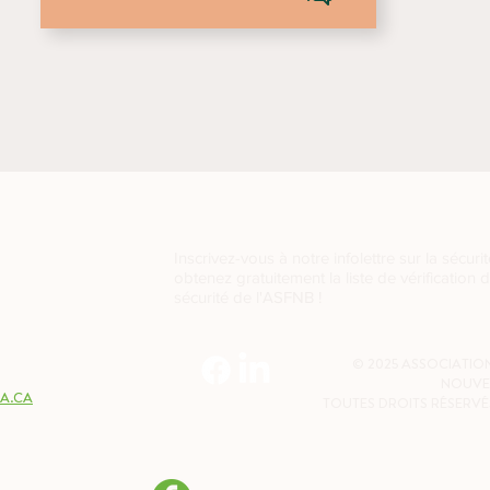
Inscrivez-vous à notre infolettre sur la sécurit
obtenez gratuitement la liste de vérification 
sécurité de l'ASFNB !
2W7
© 2025 ASSOCIATION
NOUVE
A.CA
TOUTES DROITS RÉSERVÉ