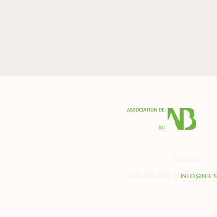
PO BOX 2538
BALMORAL, NB
CANADA
E8E 
(506) 836-7330 |
INFO@NBFS