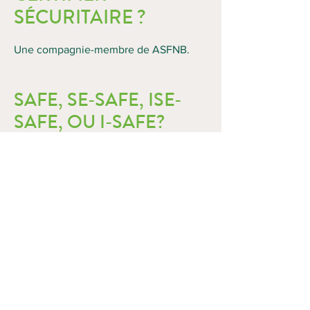
SÉCURITAIRE ?
Une compagnie-membre de ASFNB.
SAFE, SE-SAFE, ISE-
SAFE, OU I-SAFE?
QUELLE CATÉGORIE
POUR VOTRE
COMPAGNIE ?
SAFE (Grandes entreprises)
20 employés et entrepreneurs
indépendants ou plus
SE-SAFE (Petites entreprises)
6-19 employés ou entrepreneurs
dépendants et leurs employés