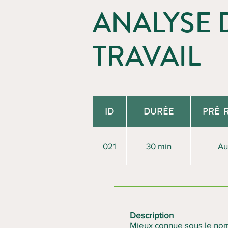
ANALYSE 
TRAVAIL
ID
DURÉE
PRÉ-
021
30 min
Au
Description
Mieux connue sous le nom d