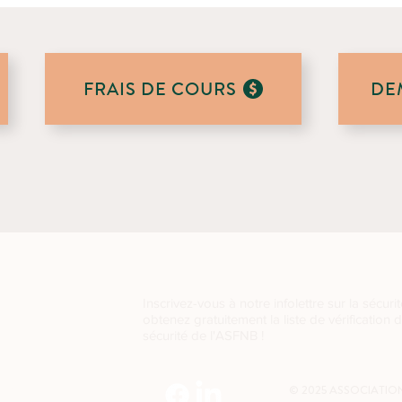
FRAIS DE COURS
DE
Inscrivez-vous à notre infolettre sur la sécurit
obtenez gratuitement la liste de vérification 
sécurité de l'ASFNB !
2W7
© 2025 ASSOCIATION