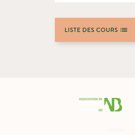
LISTE DES COURS
PO BOX 2538
BALMORAL, NB
CANADA
E8E 