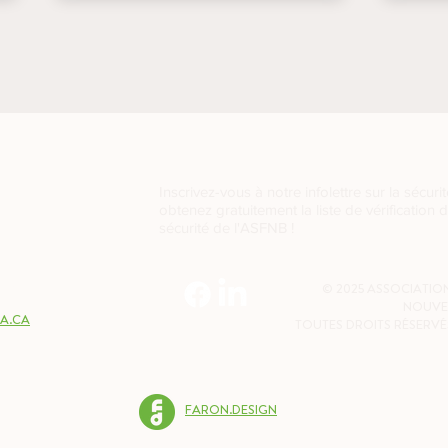
Inscrivez-vous à notre infolettre sur la sécurit
obtenez gratuitement la liste de vérification 
sécurité de l'ASFNB !
2W7
© 2025 ASSOCIATION
NOUVE
A.CA
TOUTES DROITS RÉSERVÉ
FARON.DESIGN