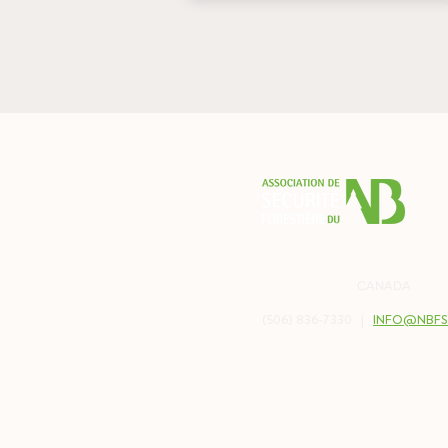
PO BOX 2538
BALMORAL, NB
CANADA
E8E 
(506) 836-7330 |
INFO@NBFS