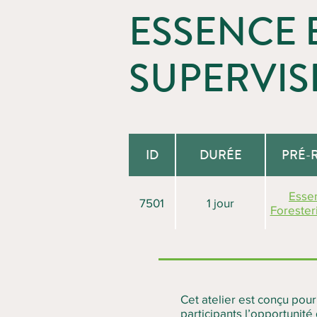
ESSENCE 
SUPERVIS
ID
DURÉE
PRÉ-
Esse
7501
1 jour
Forester
Cet atelier est conçu pou
participants l’opportunit