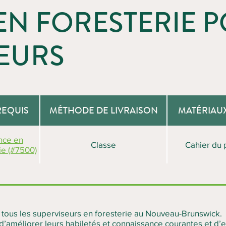
EN FORESTERIE 
EURS
REQUIS
MÉTHODE DE LIVRAISON
MATÉRIAU
nce en
Classe
Cahier du 
ie (#7500)
r tous les superviseurs en foresterie au Nouveau-Brunswick. 
é d’améliorer leurs habiletés et connaissance courantes et d