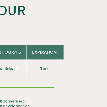
POUR
X FOURNIS
EXPIRATION
participant
3 ans
Il donnera aux
’en développer de