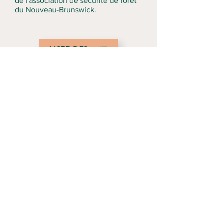
de l'association de sécurité de forêt
du Nouveau-Brunswick.
LISTE DES COURS
FRAIS DE COURS
DEMANDER UN COURS
PO BOX 2538
BALMORAL, NB
CANADA
E8E 2W7
(506) 836-7330
|
INFO@NBFSA.CA