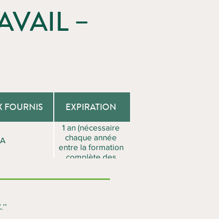
AVAIL –
X FOURNIS
EXPIRATION
1 an (nécessaire
chaque année
/A
entre la formation
complète des
premiers soins et
l’expiration).
’’