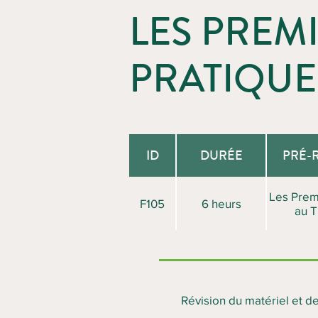
LES PREMI
PRATIQUE
ID
DURÉE
PRÉ-
Les Prem
F105
6 heurs
au T
Révision du matériel et de