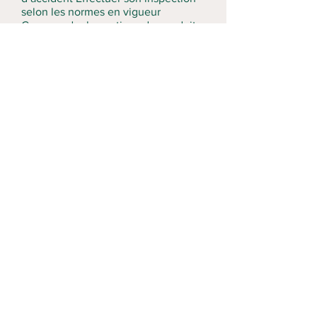
selon les normes en vigueur
Comprendre les notions de conduite
et d’opération sécuritaire Respecter
les bonnes méthodes de travail ainsi
que les règles de sécurité
LISTE DES COURS
FRAIS DE COURS
DEMANDER UN COURS