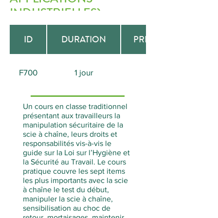
INDUSTRIELLES)
ID
DURATION
PREREQUISITE
F700
1 jour
Aucun
Un cours en classe traditionnel
présentant aux travailleurs la
manipulation sécuritaire de la
scie à chaîne, leurs droits et
responsabilités vis-à-vis le
guide sur la Loi sur l’Hygiène et
la Sécurité au Travail. Le cours
pratique couvre les sept items
les plus importants avec la scie
à chaîne le test du début,
manipuler la scie à chaîne,
sensibilisation au choc de
retour, mortaisages, maintenir