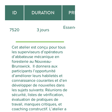
ID
DURATION
PREREQUISITE
Essence en Foresterie
7520
3 jours
(#7500)
Cet atelier est conçu pour tous
les superviseurs d’opérateurs
d’abbateuse mécanique en
foresterie au Nouveau-
Brunswick. Il donnera aux
participants l’opportunité
d’améliorer leurs habiletés et
connaissance courantes et d’en
développer de nouvelles dans
les sujets suivants: Réunions de
sécurité, listes de vérification,
évaluation de pratiques de
travail, manques critiques, et
coaching constructif. L’atelier a