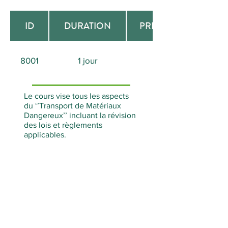
ID
DURATION
PREREQUISITE
8001
1 jour
Aucun
Le cours vise tous les aspects
du ‘’Transport de Matériaux
Dangereux’’ incluant la révision
des lois et règlements
applicables.