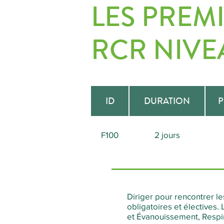
LES PREMI
RCR NIVEA
ID
DURATION
P
F100
2 jours
Diriger pour rencontrer l
obligatoires et électives
et Évanouissement, Respir