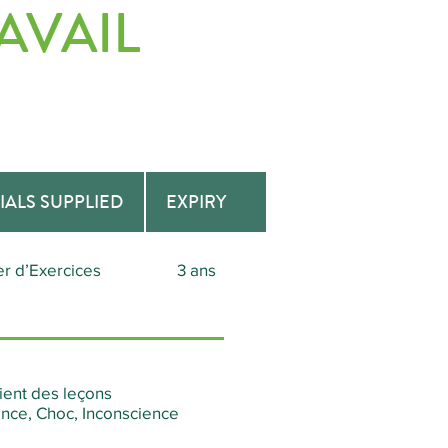
AVAIL
IALS SUPPLIED
EXPIRY
er d’Exercices
3 ans
ient des leçons
ence, Choc, Inconscience