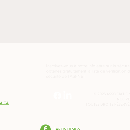
Inscrivez-vous à notre infolettre sur la sécurit
obtenez gratuitement la liste de vérification 
sécurité de l'ASFNB !
2W7
© 2025 ASSOCIATION
NOUVE
A.CA
TOUTES DROITS RÉSERVÉ
FARON.DESIGN