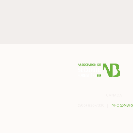
PO BOX 2538
BALMORAL, NB
CANADA
E8E 
(506) 836-7330 |
INFO@NBFS