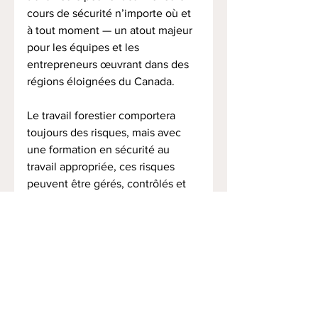
cours de sécurité n’importe où et 
à tout moment — un atout majeur 
pour les équipes et les 
entrepreneurs œuvrant dans des 
régions éloignées du Canada.
Le travail forestier comportera 
toujours des risques, mais avec 
une formation en sécurité au 
travail appropriée, ces risques 
peuvent être gérés, contrôlés et 
souvent évités.
Investir dans la formation en 
sécurité forestière au Canada, 
c’est protéger les travailleurs, les 
collectivités et la durabilité à long 
terme de l’industrie forestière.
À l’ASFNB, nous aidons chaque 